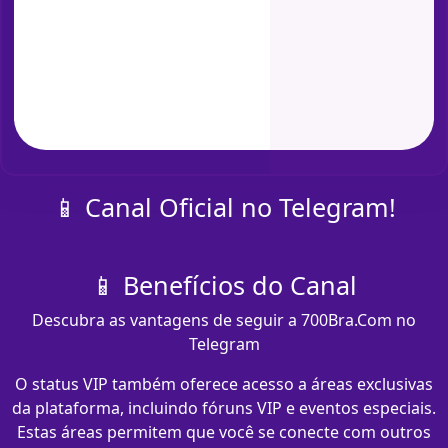
📱 Canal Oficial no Telegram!
📱 Benefícios do Canal
Descubra as vantagens de seguir a 700Bra.Com no
Telegram
O status VIP também oferece acesso a áreas exclusivas
da plataforma, incluindo fóruns VIP e eventos especiais.
Estas áreas permitem que você se conecte com outros