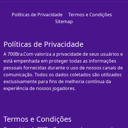
Políticas de Privacidade
Termos e Condições
Sitemap
Políticas de Privacidade
A 700Bra.Com valoriza a privacidade de seus usuários e
está empenhada em proteger todas as informações
pessoais fornecidas durante o uso de nossos canais de
comunicação. Todos os dados coletados são utilizados
exclusivamente para fins de melhoria contínua da
experiência de nossos jogadores.
Termos e Condições