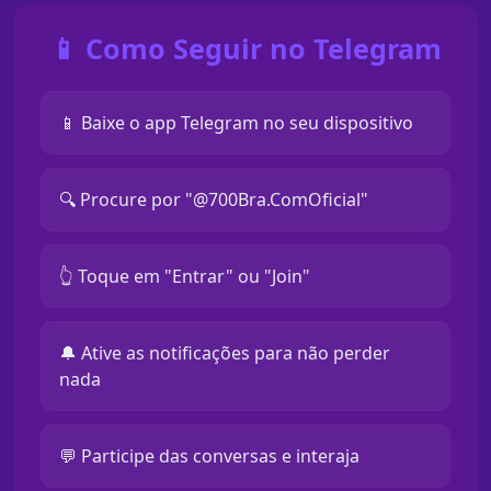
📱 Como Seguir no Telegram
📱 Baixe o app Telegram no seu dispositivo
🔍 Procure por "@700Bra.ComOficial"
👆 Toque em "Entrar" ou "Join"
🔔 Ative as notificações para não perder
nada
💬 Participe das conversas e interaja