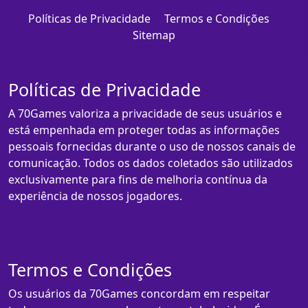
Políticas de Privacidade
Termos e Condições
Sitemap
Políticas de Privacidade
A 70Games valoriza a privacidade de seus usuários e
está empenhada em proteger todas as informações
pessoais fornecidas durante o uso de nossos canais de
comunicação. Todos os dados coletados são utilizados
exclusivamente para fins de melhoria contínua da
experiência de nossos jogadores.
Termos e Condições
Os usuários da 70Games concordam em respeitar