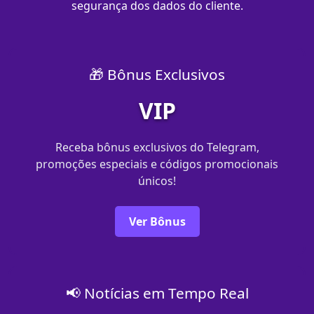
segurança dos dados do cliente.
🎁 Bônus Exclusivos
VIP
Receba bônus exclusivos do Telegram,
promoções especiais e códigos promocionais
únicos!
Ver Bônus
📢 Notícias em Tempo Real