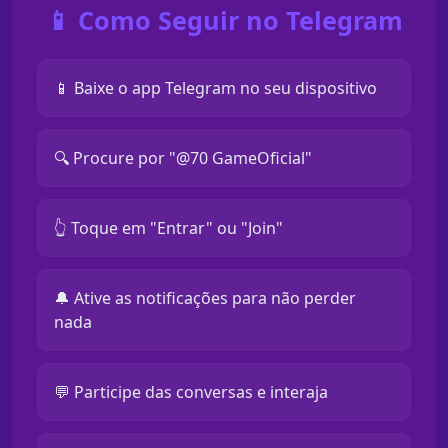
📱 Como Seguir no Telegram
📱 Baixe o app Telegram no seu dispositivo
🔍 Procure por "@70 GameOficial"
👆 Toque em "Entrar" ou "Join"
🔔 Ative as notificações para não perder
nada
💬 Participe das conversas e interaja