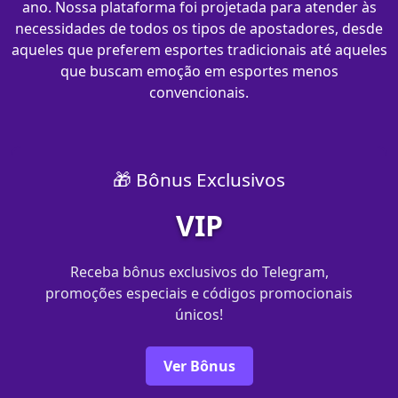
ano. Nossa plataforma foi projetada para atender às
necessidades de todos os tipos de apostadores, desde
aqueles que preferem esportes tradicionais até aqueles
que buscam emoção em esportes menos
convencionais.
🎁 Bônus Exclusivos
VIP
Receba bônus exclusivos do Telegram,
promoções especiais e códigos promocionais
únicos!
Ver Bônus