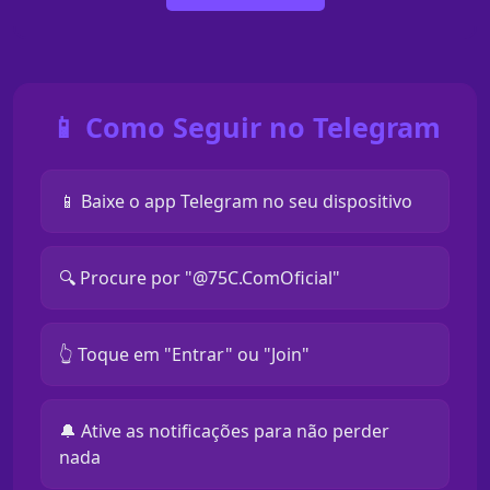
📱 Como Seguir no Telegram
📱 Baixe o app Telegram no seu dispositivo
🔍 Procure por "@75C.ComOficial"
👆 Toque em "Entrar" ou "Join"
🔔 Ative as notificações para não perder
nada