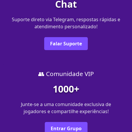
Chat
Suporte direto via Telegram, respostas rápidas e
atendimento personalizado!
Falar Suporte
👥 Comunidade VIP
1000+
Junte-se a uma comunidade exclusiva de
jogadores e compartilhe experiências!
Entrar Grupo