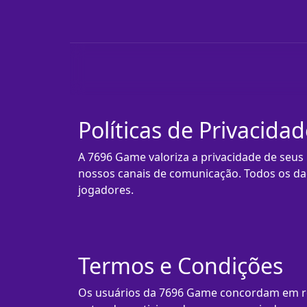
Políticas de Privacida
A 7696 Game valoriza a privacidade de seu
nossos canais de comunicação. Todos os dad
jogadores.
Termos e Condições
Os usuários da 7696 Game concordam em res