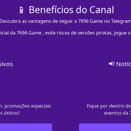
📱 Benefícios do Canal
Descubra as vantagens de seguir a 7696 Game no Telegra
icial da 7696 Game , evite riscos de versões piratas, jogue 
sivos
📢 Notí
m, promoções especiais
Fique por dentro d
s únicos!
eventos da 