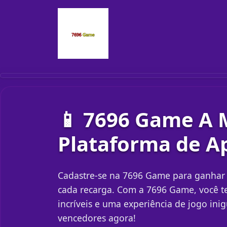
📱 7696 Game A 
Plataforma de A
Cadastre-se na 7696 Game para ganhar
cada recarga. Com a 7696 Game, você 
incríveis e uma experiência de jogo inig
vencedores agora!