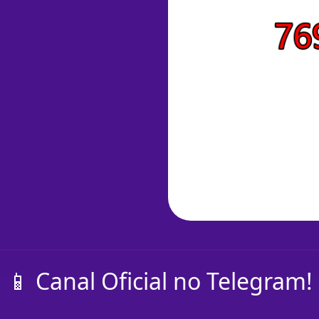
📱 Canal Oficial no Telegram!