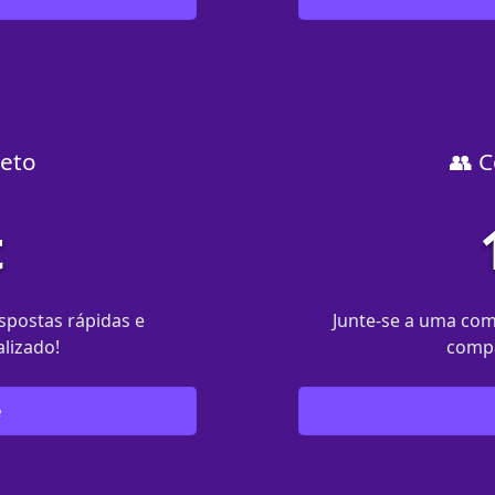
reto
👥 
t
espostas rápidas e
Junte-se a uma com
lizado!
compa
e