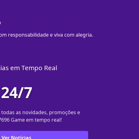
m
com responsabilidade e viva com alegria.
cias em Tempo Real
24/7
e todas as novidades, promoções e
7696 Game em tempo real!
Ver Notícias