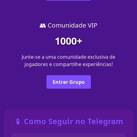
👥 Comunidade VIP
1000+
Junte-se a uma comunidade exclusiva de
jogadores e compartilhe experiências!
Entrar Grupo
📱 Como Seguir no Telegram