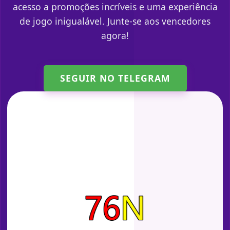
acesso a promoções incríveis e uma experiência
de jogo inigualável. Junte-se aos vencedores
agora!
SEGUIR NO TELEGRAM