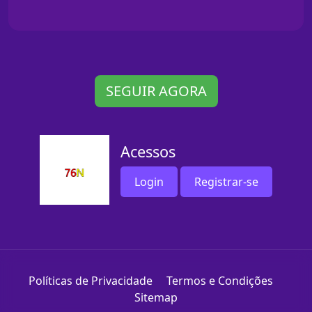
SEGUIR AGORA
Acessos
Login
Registrar-se
Políticas de Privacidade
Termos e Condições
Sitemap