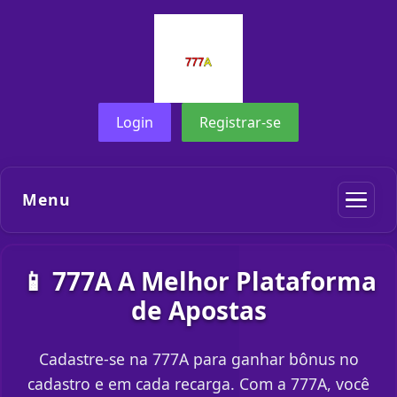
Login
Registrar-se
Menu
📱 777A A Melhor Plataforma
de Apostas
Cadastre-se na 777A para ganhar bônus no
cadastro e em cada recarga. Com a 777A, você