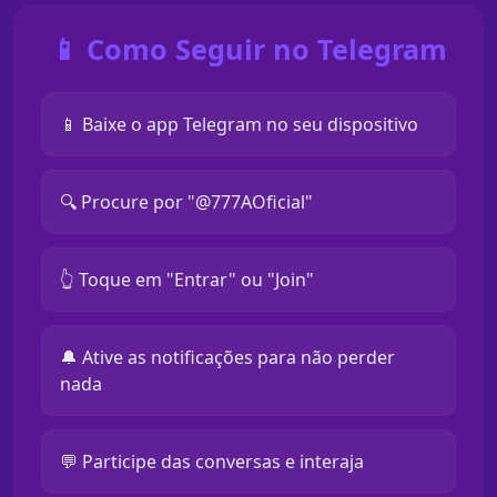
📱 Como Seguir no Telegram
📱 Baixe o app Telegram no seu dispositivo
🔍 Procure por "@777AOficial"
👆 Toque em "Entrar" ou "Join"
🔔 Ative as notificações para não perder
nada
💬 Participe das conversas e interaja