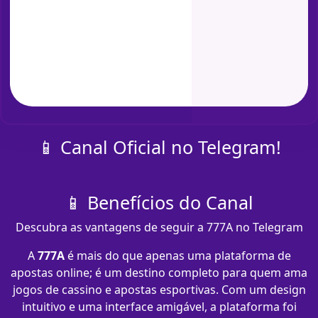
📱 Canal Oficial no Telegram!
📱 Benefícios do Canal
Descubra as vantagens de seguir a 777A no Telegram
A
777A
é mais do que apenas uma plataforma de
apostas online; é um destino completo para quem ama
jogos de cassino e apostas esportivas. Com um design
intuitivo e uma interface amigável, a plataforma foi