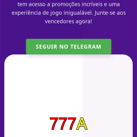
tem acesso a promoções incríveis e uma
experiência de jogo inigualável. Junte-se aos
vencedores agora!
SEGUIR NO TELEGRAM