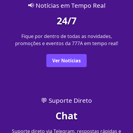
📢 Notícias em Tempo Real
24/7
Fique por dentro de todas as novidades,
promoções e eventos da 777A em tempo real!
Ver Notícias
💬 Suporte Direto
Chat
Suporte direto via Telegram, respostas rápidas e