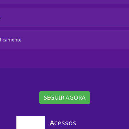
a
aticamente
SEGUIR AGORA
Acessos