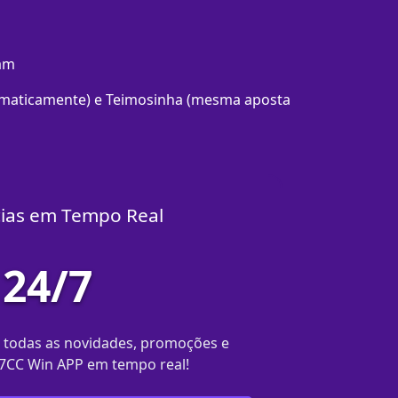
ram
omaticamente) e Teimosinha (mesma aposta
cias em Tempo Real
24/7
e todas as novidades, promoções e
7CC Win APP em tempo real!