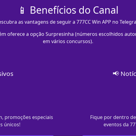
📱 Benefícios do Canal
scubra as vantagens de seguir a 777CC Win APP no Teleg
bém oferece a opção Surpresinha (números escolhidos aut
em vários concursos).
sivos
📢 Notí
m, promoções especiais
Fique por dentro d
s únicos!
eventos da 77