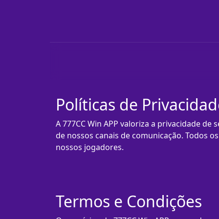
Políticas de Privacida
A 777CC Win APP valoriza a privacidade de
de nossos canais de comunicação. Todos os 
nossos jogadores.
Termos e Condições