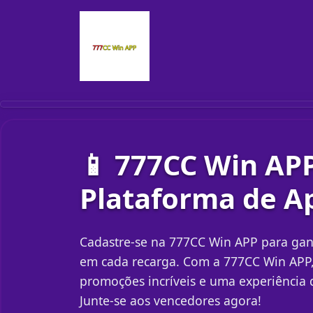
📱 777CC Win AP
Plataforma de A
Cadastre-se na 777CC Win APP para gan
em cada recarga. Com a 777CC Win APP,
promoções incríveis e uma experiência d
Junte-se aos vencedores agora!