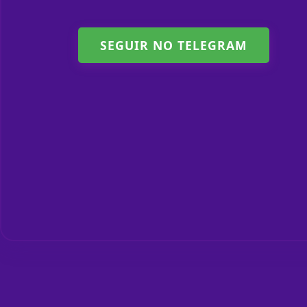
SEGUIR NO TELEGRAM