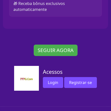
🎁 Receba bônus exclusivos
automaticamente
SEGUIR AGORA
Acessos
Login
Registrar-se