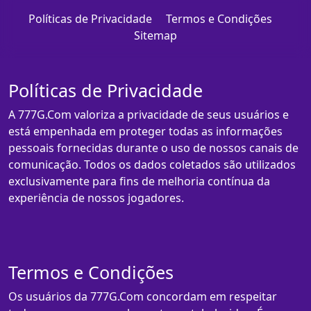
Políticas de Privacidade
Termos e Condições
Sitemap
Políticas de Privacidade
A 777G.Com valoriza a privacidade de seus usuários e
está empenhada em proteger todas as informações
pessoais fornecidas durante o uso de nossos canais de
comunicação. Todos os dados coletados são utilizados
exclusivamente para fins de melhoria contínua da
experiência de nossos jogadores.
Termos e Condições
Os usuários da 777G.Com concordam em respeitar