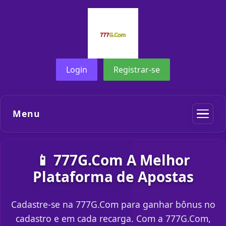
Login
Registrar-se
Menu
📱 777G.Com A Melhor
Plataforma de Apostas
Cadastre-se na 777G.Com para ganhar bônus no
cadastro e em cada recarga. Com a 777G.Com,