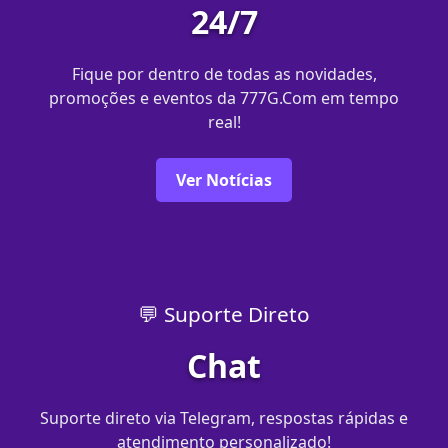
24/7
Fique por dentro de todas as novidades,
promoções e eventos da 777G.Com em tempo
real!
Ver Notícias
💬 Suporte Direto
Chat
Suporte direto via Telegram, respostas rápidas e
atendimento personalizado!