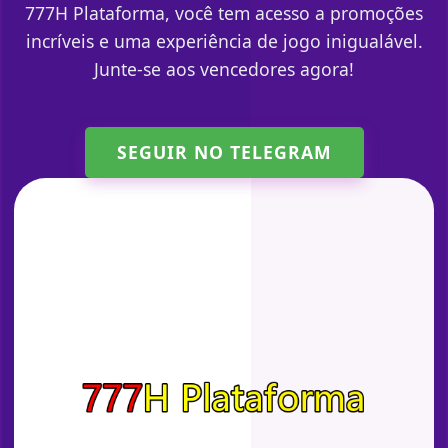
777H Plataforma, você tem acesso a promoções
incríveis e uma experiência de jogo inigualável.
Junte-se aos vencedores agora!
SEGUIR NO TELEGRAM