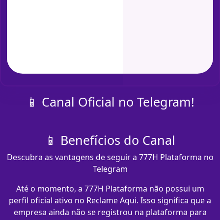
📱 Canal Oficial no Telegram!
📱 Benefícios do Canal
Descubra as vantagens de seguir a 777H Plataforma no
Telegram
Até o momento, a 777H Plataforma não possui um
perfil oficial ativo no Reclame Aqui. Isso significa que a
empresa ainda não se registrou na plataforma para