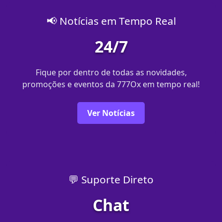
📢 Notícias em Tempo Real
24/7
Fique por dentro de todas as novidades,
promoções e eventos da 777Ox em tempo real!
Ver Notícias
💬 Suporte Direto
Chat