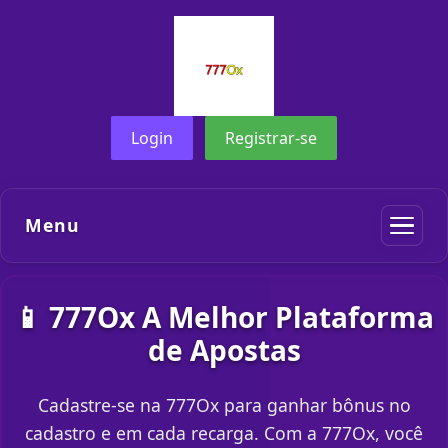
Login
Registrar-se
Menu
📱 777Ox A Melhor Plataforma
de Apostas
Cadastre-se na 777Ox para ganhar bônus no
cadastro e em cada recarga. Com a 777Ox, você