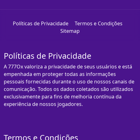
Políticas de Privacidade
Termos e Condições
Sitemap
Políticas de Privacidade
A 777Ox valoriza a privacidade de seus usuários e está
empenhada em proteger todas as informações
pessoais fornecidas durante o uso de nossos canais de
comunicação. Todos os dados coletados são utilizados
exclusivamente para fins de melhoria contínua da
experiência de nossos jogadores.
Termos e Condições