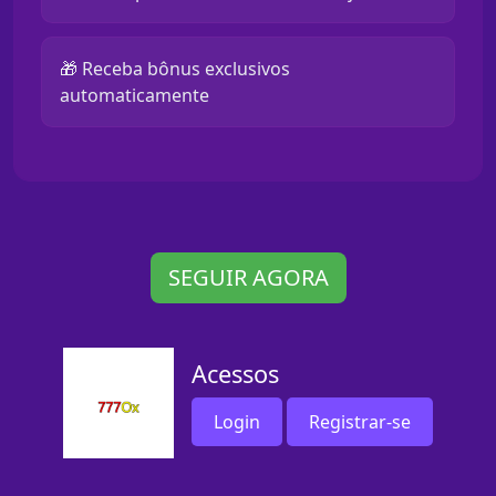
🎁 Receba bônus exclusivos
automaticamente
SEGUIR AGORA
Acessos
Login
Registrar-se