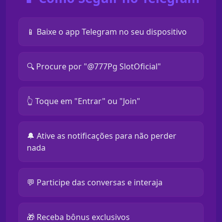
📱 Baixe o app Telegram no seu dispositivo
🔍 Procure por "@777Pg SlotOficial"
👆 Toque em "Entrar" ou "Join"
🔔 Ative as notificações para não perder
nada
💬 Participe das conversas e interaja
🎁 Receba bônus exclusivos