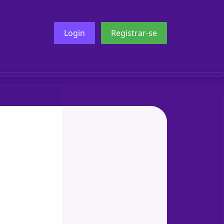
Login
Registrar-se