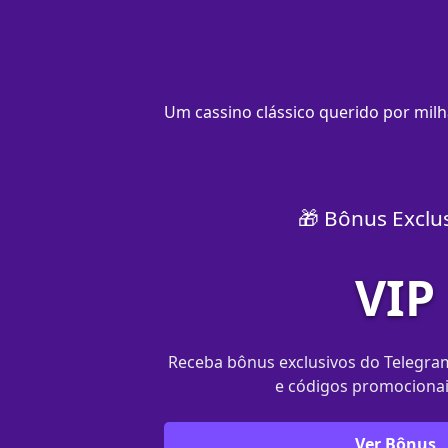
Um cassino clássico querido por milha
🎁 Bônus Exclu
VIP
Receba bônus exclusivos do Telegra
e códigos promocionai
Ver Bônus