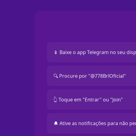
📱 Baixe o app Telegram no seu disp
🔍 Procure por "@778BrlOficial"
👆 Toque em "Entrar" ou "Join"
🔔 Ative as notificações para não p