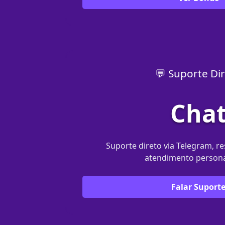
💬 Suporte Di
Cha
Suporte direto via Telegram, r
atendimento persona
Falar Suport