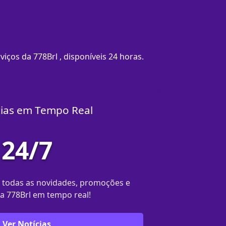
iços da 778Brl , disponíveis 24 horas.
cias em Tempo Real
24/7
e todas as novidades, promoções e
a 778Brl em tempo real!
Ver Notícias