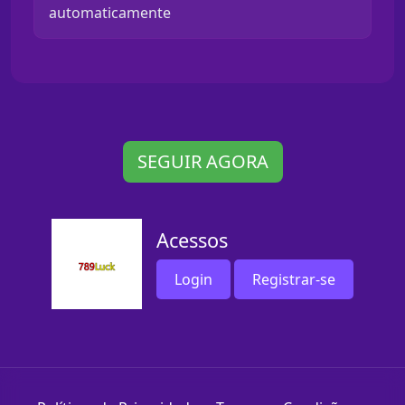
automaticamente
SEGUIR AGORA
Acessos
Login
Registrar-se