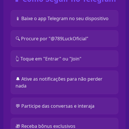
📱 Baixe o app Telegram no seu dispositivo
🔍 Procure por "@789LuckOficial"
👆 Toque em "Entrar" ou "Join"
🔔 Ative as notificações para não perder
nada
💬 Participe das conversas e interaja
🎁 Receba bônus exclusivos