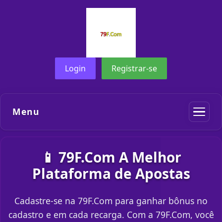
Login
Registrar-se
Menu
📱 79F.Com A Melhor
Plataforma de Apostas
Cadastre-se na 79F.Com para ganhar bônus no
cadastro e em cada recarga. Com a 79F.Com, você