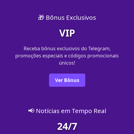
🎁 Bônus Exclusivos
VIP
Receba bônus exclusivos do Telegram,
promoções especiais e códigos promocionais
únicos!
Ver Bônus
📢 Notícias em Tempo Real
24/7