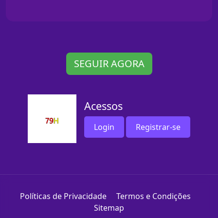
SEGUIR AGORA
Acessos
Login
Registrar-se
Políticas de Privacidade
Termos e Condições
Sitemap