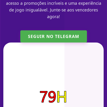
acesso a promoções incríveis e uma experiência
de jogo inigualável. Junte-se aos vencedores
agora!
SEGUIR NO TELEGRAM