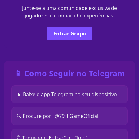
Junte-se a uma comunidade exclusiva de
jogadores e compartilhe experiências!
Entrar Grupo
📱 Como Seguir no Telegram
📱 Baixe o app Telegram no seu dispositivo
🔍 Procure por "@79H GameOficial"
👆 Toque em "Entrar" ou "Join"