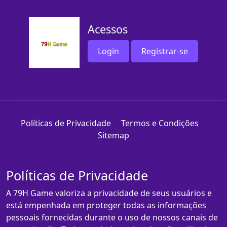
Acessos
Login
Registrar-se
Políticas de Privacidade
Termos e Condições
Sitemap
Políticas de Privacidade
A 79H Game valoriza a privacidade de seus usuários e
está empenhada em proteger todas as informações
pessoais fornecidas durante o uso de nossos canais de