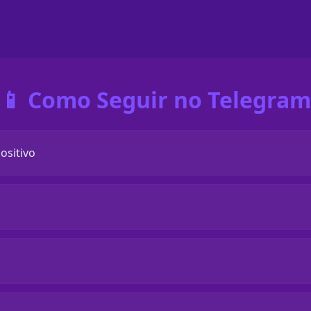
📱 Como Seguir no Telegram
ositivo