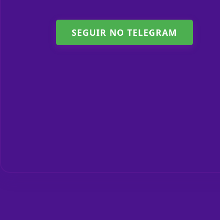
SEGUIR NO TELEGRAM