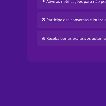
🔔 Ative as notificações para não p
💬 Participe das conversas e interaj
🎁 Receba bônus exclusivos autom