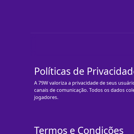
Políticas de Privacida
A 79W valoriza a privacidade de seus usuá
canais de comunicação. Todos os dados cole
jogadores.
Termos e Condições