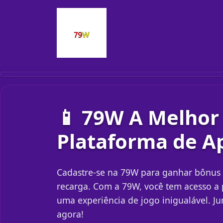
📱 79W A Melhor
Plataforma de A
Cadastre-se na 79W para ganhar bônus 
recarga. Com a 79W, você tem acesso a 
uma experiência de jogo inigualável. J
agora!