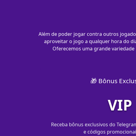
Além de poder jogar contra outros jogado
aproveitar o jogo a qualquer hora do di
Oferecemos uma grande variedade de
🎁 Bônus Exclu
VIP
Receba bônus exclusivos do Telegra
e códigos promocionai