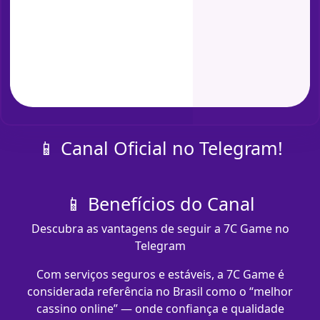
📱 Canal Oficial no Telegram!
📱 Benefícios do Canal
Descubra as vantagens de seguir a 7C Game no
Telegram
Com serviços seguros e estáveis, a 7C Game é
considerada referência no Brasil como o “melhor
cassino online” — onde confiança e qualidade