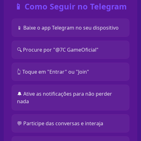
📱 Como Seguir no Telegram
📱 Baixe o app Telegram no seu dispositivo
🔍 Procure por "@7C GameOficial"
👆 Toque em "Entrar" ou "Join"
🔔 Ative as notificações para não perder
nada
💬 Participe das conversas e interaja