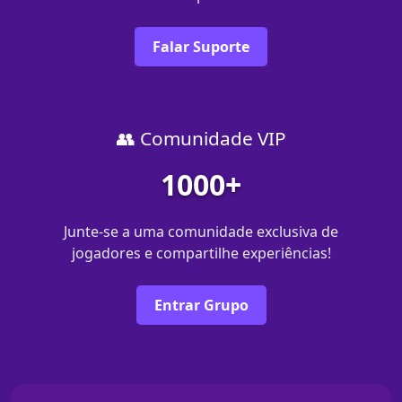
Falar Suporte
👥 Comunidade VIP
1000+
Junte-se a uma comunidade exclusiva de
jogadores e compartilhe experiências!
Entrar Grupo