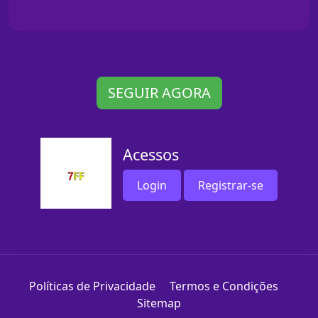
SEGUIR AGORA
Acessos
Login
Registrar-se
Políticas de Privacidade
Termos e Condições
Sitemap