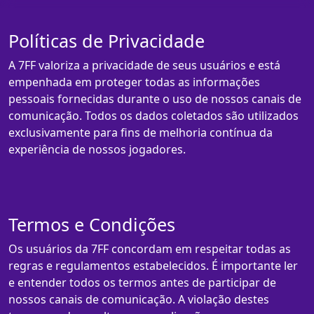
Políticas de Privacidade
A 7FF valoriza a privacidade de seus usuários e está
empenhada em proteger todas as informações
pessoais fornecidas durante o uso de nossos canais de
comunicação. Todos os dados coletados são utilizados
exclusivamente para fins de melhoria contínua da
experiência de nossos jogadores.
Termos e Condições
Os usuários da 7FF concordam em respeitar todas as
regras e regulamentos estabelecidos. É importante ler
e entender todos os termos antes de participar de
nossos canais de comunicação. A violação destes