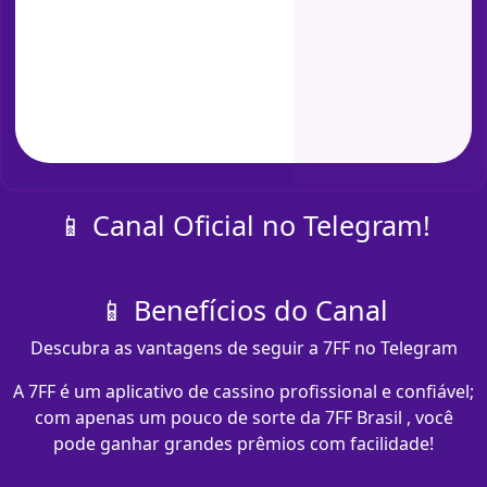
📱 Canal Oficial no Telegram!
📱 Benefícios do Canal
Descubra as vantagens de seguir a 7FF no Telegram
A 7FF é um aplicativo de cassino profissional e confiável;
com apenas um pouco de sorte da 7FF Brasil , você
pode ganhar grandes prêmios com facilidade!