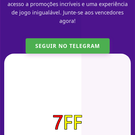
acesso a promoções incríveis e uma experiência
de jogo inigualável. Junte-se aos vencedores
agora!
SEGUIR NO TELEGRAM