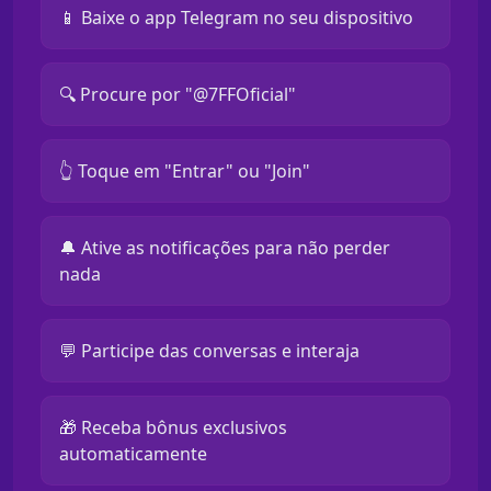
📱 Baixe o app Telegram no seu dispositivo
🔍 Procure por "@7FFOficial"
👆 Toque em "Entrar" ou "Join"
🔔 Ative as notificações para não perder
nada
💬 Participe das conversas e interaja
🎁 Receba bônus exclusivos
automaticamente