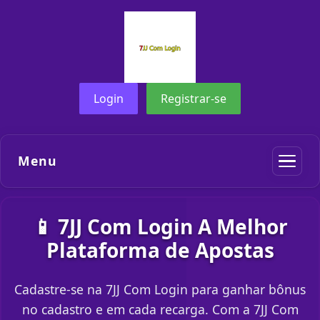
Login
Registrar-se
Menu
📱 7JJ Com Login A Melhor
Plataforma de Apostas
Cadastre-se na 7JJ Com Login para ganhar bônus
no cadastro e em cada recarga. Com a 7JJ Com