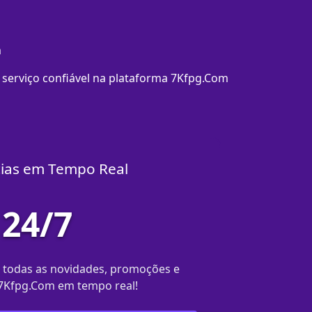
m
serviço confiável na plataforma 7Kfpg.Com
cias em Tempo Real
24/7
e todas as novidades, promoções e
7Kfpg.Com em tempo real!