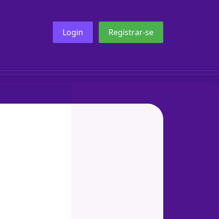
Login
Registrar-se