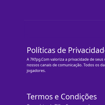
Políticas de Privacida
A 7Kfpg.Com valoriza a privacidade de seu
nossos canais de comunicação. Todos os dad
jogadores.
Termos e Condições