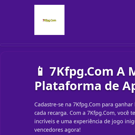
📱 7Kfpg.Com A 
Plataforma de A
Cadastre-se na 7Kfpg.Com para ganhar
cada recarga. Com a 7Kfpg.Com, você 
incríveis e uma experiência de jogo inig
vencedores agora!