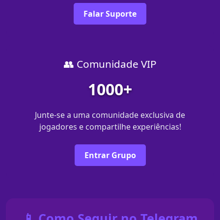
Falar Suporte
👥 Comunidade VIP
1000+
Junte-se a uma comunidade exclusiva de
jogadores e compartilhe experiências!
Entrar Grupo
📱 Como Seguir no Telegram