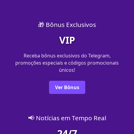
🎁 Bônus Exclusivos
VIP
Receba bônus exclusivos do Telegram,
promoções especiais e códigos promocionais
únicos!
Ver Bônus
📢 Notícias em Tempo Real
24/7