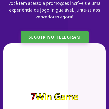
você tem acesso a promoções incríveis e uma
experiência de jogo inigualável. Junte-se aos
vencedores agora!
SEGUIR NO TELEGRAM