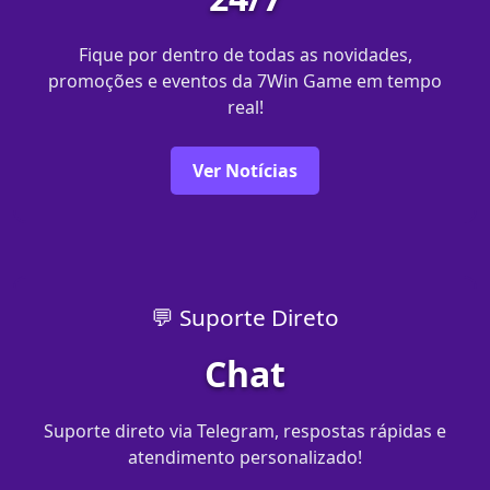
Fique por dentro de todas as novidades,
promoções e eventos da 7Win Game em tempo
real!
Ver Notícias
💬 Suporte Direto
Chat
Suporte direto via Telegram, respostas rápidas e
atendimento personalizado!